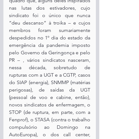
quadro que, alguns deles inspirados 
nas lutas dos estivadores, cujo 
sindicato foi o único que nunca 
“deu descanso” à troika – e cujos 
membros foram sumariamente 
despedidos no 1º dia do estado da 
emergência da pandemia imposto 
pelo Governo da Geringonça e pelo 
PR – , vários sindicatos nasceram, 
nessa década, sobretudo de 
rupturas com a UGT e a CGTP, casos 
do SIAP (energia), SNMMP (matérias 
perigosas), de saídas da UGT 
(pessoal de voo e cabine, então), 
novos sindicatos de enfermagem, o 
STOP (de ruptura, em parte, com a 
Fenprof), o STASA (contra o trabalho 
compulsório ao Domingo na 
AutoEuropa), o dos call center, 