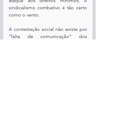
ataque aos direitos mínimos, o 
sindicalismo combativo é tão certo 
como o vento.
A contestação social não existe por 
“falta de comunicação” dos 
Governos. Existe porque a vida se 
degradou a níveis intoleráveis. 
Março de 2023
Raquel Varela, Professora 
Universitária UNL FCSH, 
Historiadora, Presidente do 
Observatório para as Condições de 
Vida e Trabalho - Associação 
Científica.
Nota 1: Troika é o termo usado para 