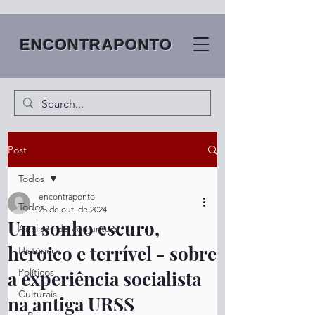
ENCONTRAPONTO
Post
Todos
encontraponto
Todos
25 de out. de 2024
Um sonho escuro,
Análises de conjuntura
heroico e terrível - sobre
Históricos
Políticos
a experiência socialista
Culturais
na antiga URSS