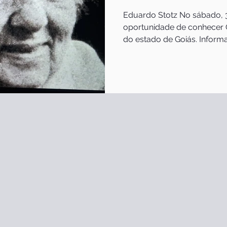
Eduardo Stotz No sábado, 3
oportunidade de conhecer Go
do estado de Goiás. Inform
saber que isso aconteceu 
“acanhada” demais para cre
transferida para Goiânia. 
1933 pelo médico e político
cidade de Goiânia, planeja
habitantes, tem hoje uma 
milhão de morado