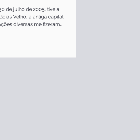
0 de julho de 2005, tive a
iás Velho, a antiga capital
ações diversas me fizeram
porque era uma cidade
scer, sendo a capital
Fundada em 24 de outubro de
 Pedro Ludovico Teixeira, a
da para comportar 50 mil
população superior a um