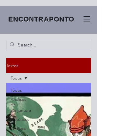
ENCONTRAPONTO
Textos
Todos
Todos
Análises
de
conjuntura
Históricos
Políticos