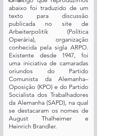
O artigo que reproduzimos 
e-Books
abaixo foi traduzido de um 
texto para discussão 
publicada no site de 
Arbeiterpolitik (Política 
Operária), organização 
conhecida pela sigla ARPO. 
Existente desde 1947, foi 
uma iniciativa de camaradas 
oriundos do Partido 
Comunista da Alemanha–
Oposição (KPO) e do Partido 
Socialista dos Trabalhadores 
da Alemanha (SAPD), na qual 
se destacaram os nomes de 
August Thalheimer e 
Heinrich Brandler.  