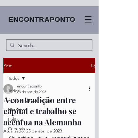
ENCONTRAPONTO
Post
Todos
encontraponto
Todos
23 de abr. de 2023
A contradição entre
Análises de conjuntura
capital e trabalho se
Históricos
Políticos
acentua na Alemanha
Culturais
Atualizado:
25 de abr. de 2023