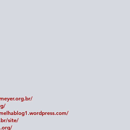
meyer.org.br/
rg/
melhablog1.wordpress.com/
r/site/
.org/