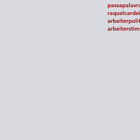
passapalavra
raquelcarde
ical
Engels, pensador de la guerra,
arbeiterpoli
pensador de la revolución
arbeitersti