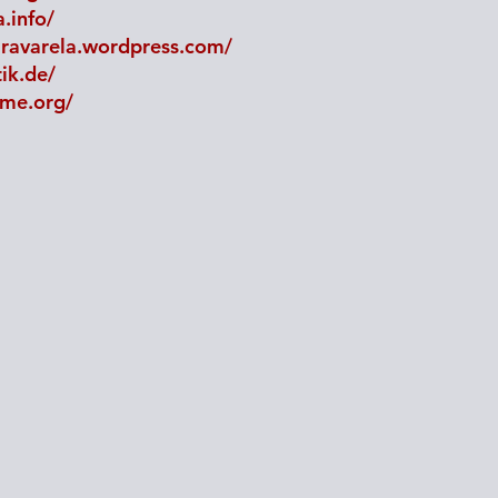
.info/
iravarela.wordpress.com/
tik.de/
mme.org/