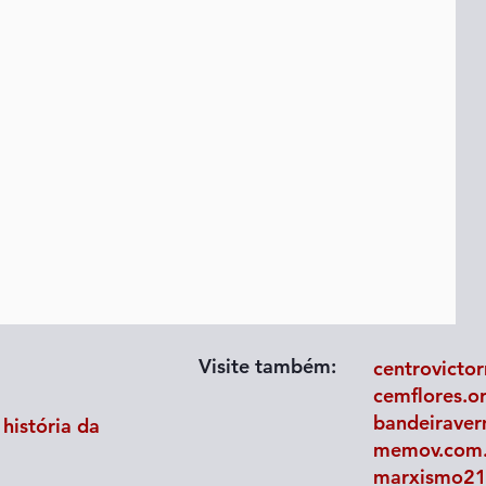
Visite também:
centrovictor
cemflores.o
bandeiraver
história da
memov.com.b
marxismo21