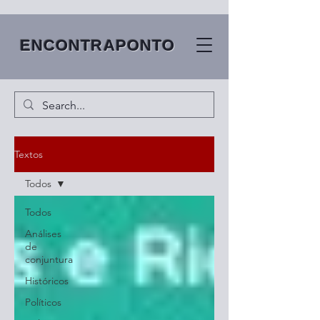
ENCONTRAPONTO
Textos
Todos
Todos
Análises
de
conjuntura
Históricos
Políticos