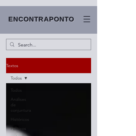
ENCONTRAPONTO
Textos
Todos
Todos
Análises
de
conjuntura
Históricos
Políticos