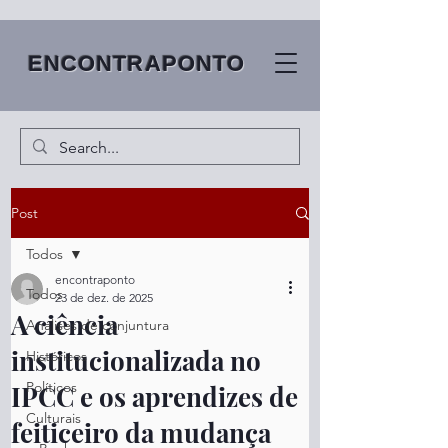
ENCONTRAPONTO
Post
Todos
encontraponto
Todos
23 de dez. de 2025
A ciência
Análises de conjuntura
institucionalizada no
Históricos
Políticos
IPCC e os aprendizes de
Culturais
feiticeiro da mudança