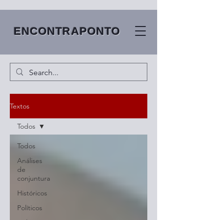
ENCONTRAPONTO
Textos
Todos
Todos
Análises
de
conjuntura
Históricos
Políticos