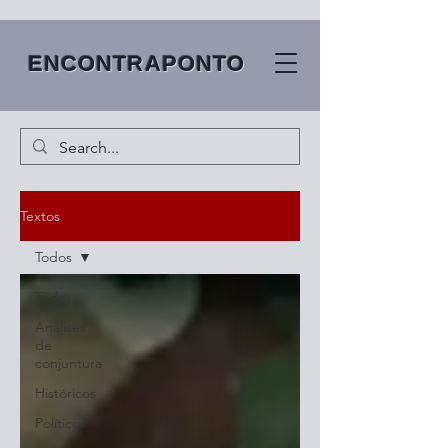
ENCONTRAPONTO
Textos
Todos
Todos
Análises
de
conjuntura
Históricos
Políticos