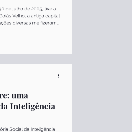
0 de julho de 2005, tive a
iás Velho, a antiga capital
ações diversas me fizeram
porque era uma cidade
scer, sendo a capital
Fundada em 24 de outubro de
 Pedro Ludovico Teixeira, a
da para comportar 50 mil
população superior a um
re: uma
da Inteligência
ria Social da Inteligência