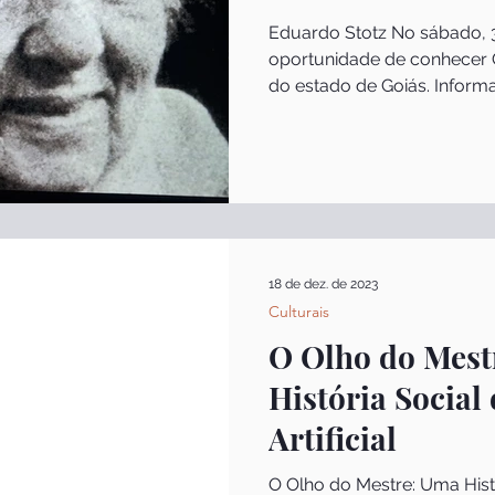
Eduardo Stotz No sábado, 3
oportunidade de conhecer Go
do estado de Goiás. Inform
saber que isso aconteceu 
“acanhada” demais para cre
transferida para Goiânia. 
1933 pelo médico e político
cidade de Goiânia, planeja
habitantes, tem hoje uma 
milhão de morado
18 de dez. de 2023
Culturais
O Olho do Mest
História Social 
Artificial
O Olho do Mestre: Uma Histó