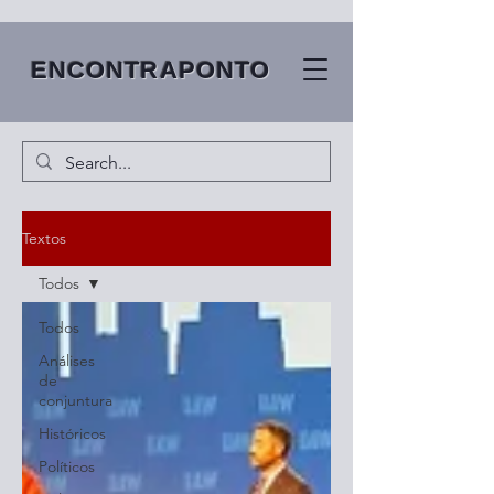
ENCONTRAPONTO
Textos
Todos
Todos
Análises
de
conjuntura
Históricos
Políticos