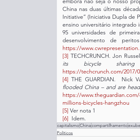
embora não seja o nosso prop
China nas duas últimas décad
Initiative” (Iniciativa Dupla d
ensino universitário integrado
95 universidades de primeira
https://www.cwrepresentation.co
[3]
 TECHCRUNCH. Jon Russel
its bicycle sharing 
https://techcrunch.com/2017/0
[4]
 THE GUARDIAN.  Nick V
flooded China – and are head
https://www.theguardian.com/c
millions-bicycles-hangzhou
[5]
 Ver nota 1
[6]
  Idem.
capitalismo
China
compartilhamento
exuber
Políticos