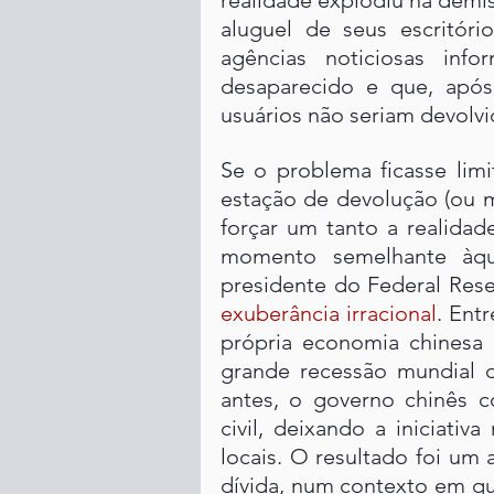
realidade explodiu na demi
aluguel de seus escritóri
agências noticiosas in
desaparecido e que, após
usuários não seriam devolvi
Se o problema ficasse limi
estação de devolução (ou 
forçar um tanto a realidad
momento semelhante àqu
exuberância irracional
. Ent
própria economia chinesa e
grande recessão mundial 
antes, o governo chinês c
civil, deixando a iniciati
locais. O resultado foi um
dívida, num contexto em que