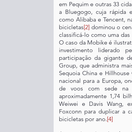
em Pequim e outras 33 cida
a Bluegogo, cuja rápida e
como Alibaba e Tencent, n
bicicletas
[2]
 dominou o cená
classificá-lo como uma das
O caso da Mobike é ilustrat
investimento liderado p
participação da gigante d
Group, que administra mais 
Sequoia China e Hillhouse 
nacional para a Europa, on
de voos com sede na Es
aproximadamente 1,74 bil
Weiwei e Davis Wang, ex
Foxconn para duplicar a c
bicicletas por ano.
[4]