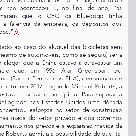
ssão dos trabalhadores e até o pagamento do 
os não aconteceu. E, no final do ano, “as 
formaram que o CEO da Bluegogo tinha 
 a falência da empresa, os depósitos dos 
dos.”
[6]
tado ao caso do aluguel das bicicletas sem 
mesmo de automóveis, como se seguiu) seria 
e alegar que a China estava a atravessar um 
ele que, em 1996, Alan Greenspan, ex-
presidente do Federal Reserve (Banco Central dos EUA), denominou de 
retanto, em 2017, segundo Michael Roberts, a 
stava a beirar o precipício. Para superar a 
deflagrada nos Estados Unidos uma década 
oncentrou esforços no setor de construção 
va nas mãos do setor privado e dos governos 
 aumento nos preços e a expansão maciça da 
 Roberts admitia a possibilidade de que, tal 