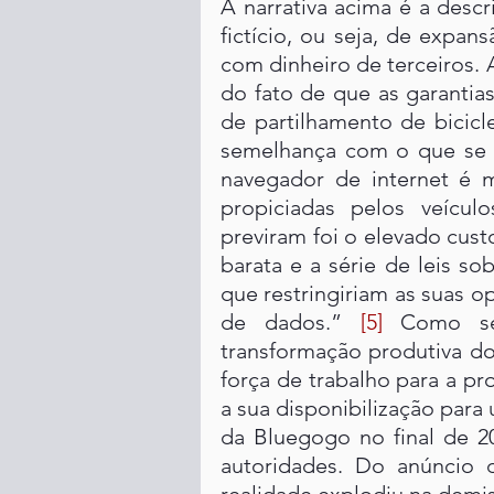
A narrativa acima é a desc
fictício, ou seja, de expa
com dinheiro de terceiros. 
do fato de que as garantias
de partilhamento de bicicl
semelhança com o que se 
navegador de internet é m
propiciadas pelos veícul
previram foi o elevado cust
barata e a série de leis s
que restringiriam as suas o
de dados.” 
[5]
 Como sem
transformação produtiva do
força de trabalho para a pr
a sua disponibilização para 
da Bluegogo no final de 2
autoridades. Do anúncio 