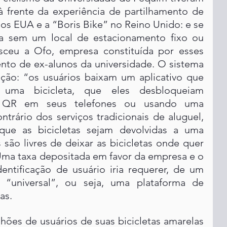
à frente da experiência de partilhamento de 
nos EUA e a “Boris Bike” no Reino Unido: e se 
ita sem um local de estacionamento fixo ou 
ceu a Ofo, empresa constituída por esses 
nto de ex-alunos da universidade. O sistema 
ção: “os usuários baixam um aplicativo que 
 uma bicicleta, que eles desbloqueiam 
o QR em seus telefones ou usando uma 
rário dos serviços tradicionais de aluguel, 
ue as bicicletas sejam devolvidas a uma 
s são livres de deixar as bicicletas onde quer 
Uma taxa depositada em favor da empresa e o 
entificação de usuário iria requerer, de um 
“universal”, ou seja, uma plataforma de 
as. 
ões de usuários de suas bicicletas amarelas 