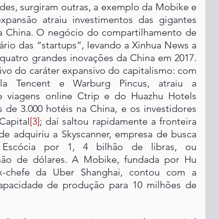
des, surgiram outras, a exemplo da Mobike e 
xpansão atraiu investimentos das gigantes 
a China. O negócio do compartilhamento de 
rio das “startups”, levando a Xinhua News a 
 quatro grandes inovações da China em 2017. 
ivo do caráter expansivo do capitalismo: com 
ela Tencent e Warburg Pincus, atraiu a 
e viagens online Ctrip e do Huazhu Hotels 
de 3.000 hotéis na China, e os investidores 
Capital
[3]
; daí saltou rapidamente a fronteira 
de adquiriu a Skyscanner, empresa de busca 
cócia por 1, 4 bilhão de libras, ou 
hão de dólares. A Mobike, fundada por Hu 
-chefe da Uber Shanghai, contou com a 
apacidade de produção para 10 milhões de 