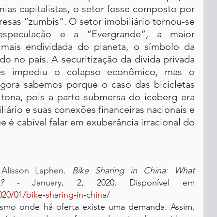
as capitalistas, o setor fosse composto por 
esas “zumbis”. O setor imobiliário tornou-se 
speculação e a “Evergrande”, a maior 
mais endividada do planeta, o símbolo da 
do no país. A securitização da dívida privada 
ês impediu o colapso econômico, mas o 
agora sabemos porque o caso das bicicletas 
tona, pois a parte submersa do iceberg era 
liário e suas conexões financeiras nacionais e 
ue é cabível falar em exuberância irracional do 
Alisson Laphen. 
Bike Sharing in China: What 
e? -
 January, 2, 2020. Disponível em 
20/01/bike-sharing-in-china/
ismo onde há oferta existe uma demanda. Assim, 