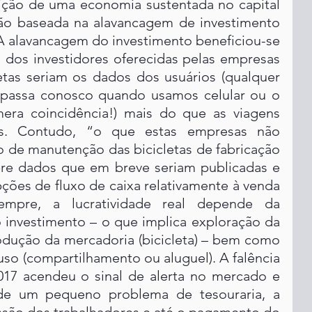
rição de uma economia sustentada no capital 
nsão baseada na alavancagem de investimento 
A alavancagem do investimento beneficiou-se 
 dos investidores oferecidas pelas empresas 
etas seriam os dados dos usuários (qualquer 
passa conosco quando usamos celular ou o 
era coincidência!) mais do que as viagens 
os. Contudo, “o que estas empresas não 
o de manutenção das bicicletas de fabricação 
obre dados que em breve seriam publicadas e 
pções de fluxo de caixa relativamente à venda 
pre, a lucratividade real depende da 
 investimento – o que implica exploração da 
odução da mercadoria (bicicleta) – bem como 
uso (compartilhamento ou aluguel). A falência 
017 acendeu o sinal de alerta no mercado e 
de um pequeno problema de tesouraria, a 