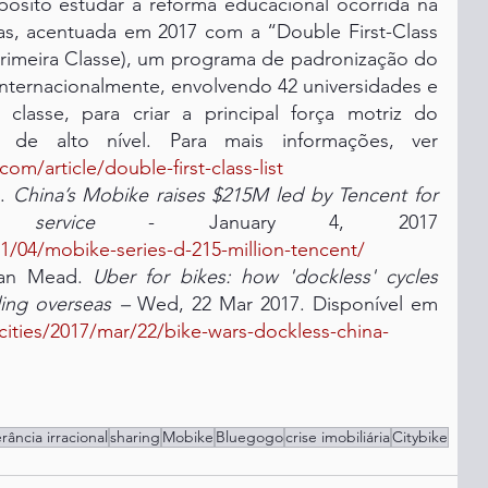
ósito estudar a reforma educacional ocorrida na 
as, acentuada em 2017 com a “Double First-Class 
e Primeira Classe), um programa de padronização do 
 internacionalmente, envolvendo 42 universidades e 
 classe, para criar a principal força motriz do 
desenvolvimento de peritos de alto nível. Para mais informações, ver 
m/article/double-first-class-list
. 
China’s Mobike raises $215M led by Tencent for 
service
 - January 4, 2017 
1/04/mobike-series-d-215-million-tencent/
an Mead. 
Uber for bikes: how 'dockless' cycles 
ing overseas – 
Wed, 22 Mar 2017. Disponível em 
ities/2017/mar/22/bike-wars-dockless-china-
ância irracional
sharing
Mobike
Bluegogo
crise imobiliária
Citybike