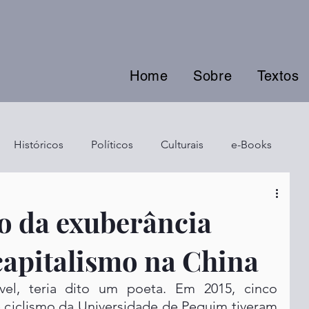
Home
Sobre
Textos
Históricos
Políticos
Culturais
e-Books
o da exuberância
capitalismo na China
el, teria dito um poeta. Em 2015, cinco 
ciclismo da Universidade de Pequim tiveram 