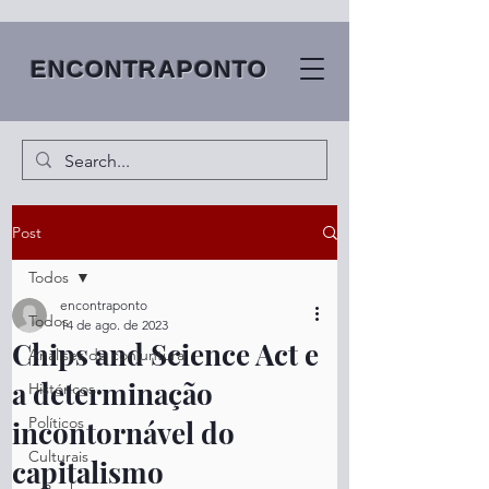
ENCONTRAPONTO
Post
Todos
encontraponto
Todos
14 de ago. de 2023
Chips and Science Act e
Análises de conjuntura
a determinação
Históricos
Políticos
incontornável do
Culturais
capitalismo