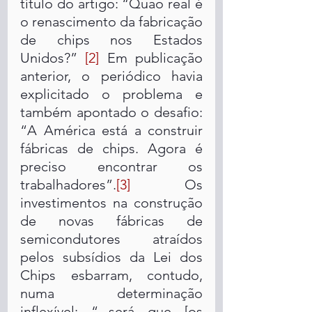
título do artigo: “Quão real é 
o renascimento da fabricação 
de chips nos Estados 
Unidos?” 
[2]
 Em publicação 
anterior, o periódico havia 
explicitado o problema e 
também apontado o desafio: 
“A América está a construir 
fábricas de chips. Agora é 
preciso encontrar os 
trabalhadores”.
[3]
 Os 
investimentos na construção 
de novas fábricas de 
semicondutores atraídos 
pelos subsídios da Lei dos 
Chips esbarram, contudo, 
numa determinação 
inflexível: “...será que [os 