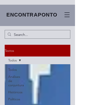
ENCONTRAPONTO
Textos
Todos
Todos
Análises
de
conjuntura
Históricos
Políticos