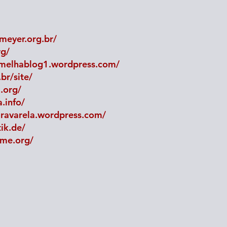
meyer.org.br/
rg/
melhablog1.wordpress.com/
r/site/
.org/
.info/
iravarela.wordpress.com/
tik.de/
mme.org/