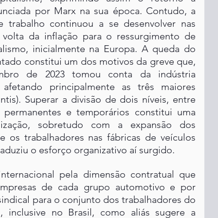
nunciada por Marx na sua época. Contudo, a 
 e trabalho continuou a se desenvolver nas 
 volta da inflação para o ressurgimento de 
alismo, inicialmente na Europa. A queda do 
ntado constitui um dos motivos da greve que, 
mbro de 2023 tomou conta da indústria 
 afetando principalmente as três maiores 
tis). Superar a divisão de dois níveis, entre 
 permanentes e temporários constitui uma 
lização, sobretudo com a expansão dos 
e os trabalhadores nas fábricas de veículos 
raduziu o esforço organizativo aí surgido.
ternacional pela dimensão contratual que 
mpresas de cada grupo automotivo e por 
sindical para o conjunto dos trabalhadores do 
, inclusive no Brasil, como aliás sugere a 