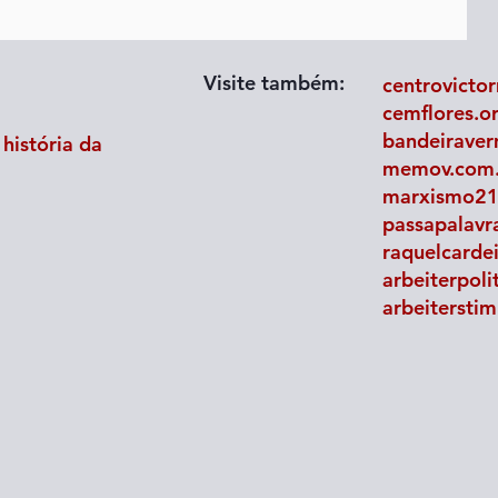
Visite também:
centrovictor
cemflores.o
bandeiraver
história da
memov.com.b
marxismo21
passapalavra
raquelcarde
ção
A contradição entre capital e
arbeiterpoli
arte
trabalho se acentua na Alemanha
arbeitersti