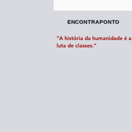
ENCONTRAPONTO
“A história da humanidade é a 
luta de classes.”
IA e a estreita bitola de medi
da riqueza no capitalismo - p
1