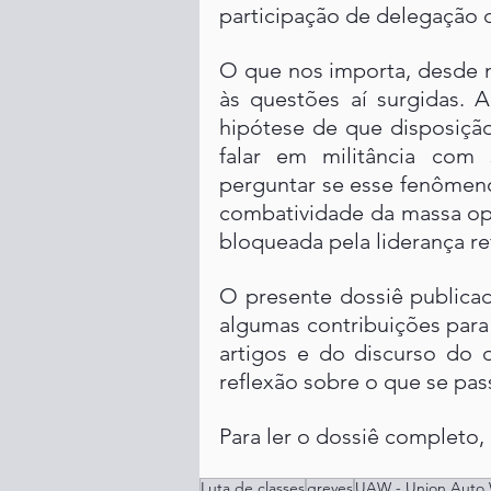
participação de delegação 
O que nos importa, desde n
às questões aí surgidas. A
hipótese de que disposição
falar em militância com
perguntar se esse fenômeno 
combatividade da massa oper
bloqueada pela liderança re
O presente dossiê publicad
algumas contribuições para 
artigos e do discurso do d
reflexão sobre o que se pa
Para ler o dossiê completo, 
Luta de classes
greves
UAW - Union Auto 