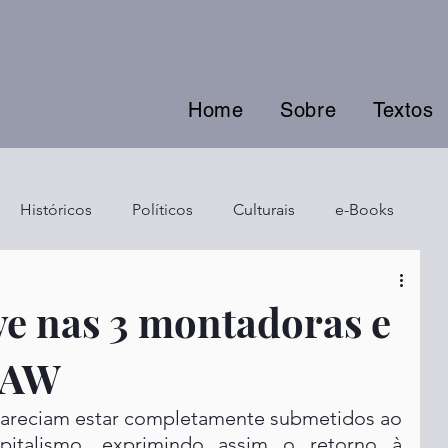
Home
Sobre
Textos
Históricos
Políticos
Culturais
e-Books
ve nas 3 montadoras e
UAW
pareciam estar completamente submetidos ao 
apitalismo, exprimindo assim o retorno à 