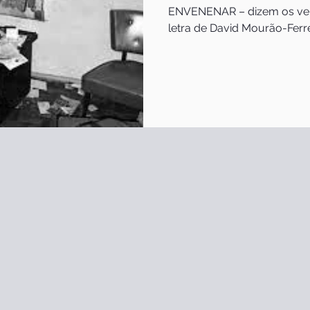
ENVENENAR – dizem os versos do fado Abandono,
letra de David Mourão-Ferrei