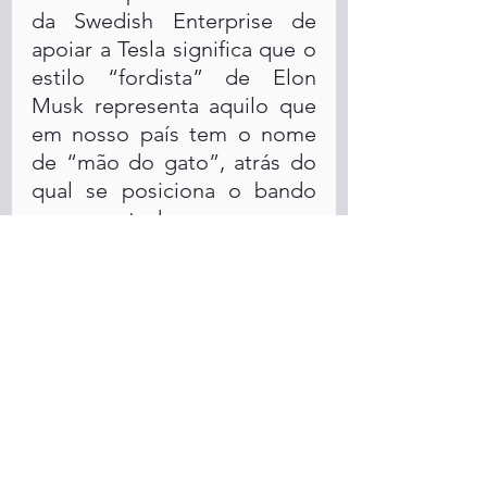
da Swedish Enterprise de 
apoiar a Tesla significa que o 
estilo “fordista” de Elon 
Musk representa aquilo que 
em nosso país tem o nome 
de “mão do gato”, atrás do 
qual se posiciona o bando 
como um todo.
Para concluir citamos outra 
vez a matéria de Jacobin:
No cenário contemporâneo, 
o movimento sindical está 
predominantemente 
orientado para o 
envolvimento em 