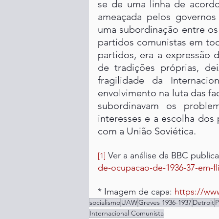
se de uma linha de acordo 
ameaçada pelos governos 
uma subordinação entre os 
partidos comunistas em to
partidos, era a expressão d
de tradições próprias, de
fragilidade da Internacio
envolvimento na luta das facç
subordinavam os proble
interesses e a escolha dos p
com a União Soviética.
 Ver a análise da BBC public
[1]
de-ocupacao-de-1936-37-em-fli
* Imagem de capa: 
https://ww
socialismo
UAW
Greves 1936-1937
Detroit
P
Internacional Comunista