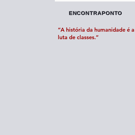
ENCONTRAPONTO
“A história da humanidade é a 
luta de classes.”
A revolução que não pôde ser
socialista: notas para um deb