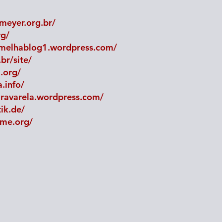
meyer.org.br/
rg/
melhablog1.wordpress.com/
r/site/
.org/
.info/
iravarela.wordpress.com/
tik.de/
mme.org/