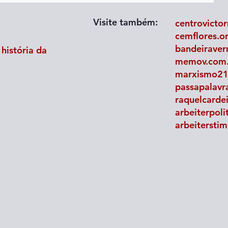
Visite também:
centrovictor
cemflores.o
bandeiraver
história da
memov.com.b
marxismo21
passapalavra
raquelcarde
A ciência institucionalizada no
arbeiterpoli
ate
IPCC e os aprendizes de feiticeiro
arbeitersti
da mudança climática