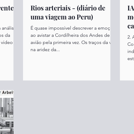
rente
Rios arteriais - (diário de
IA
uma viagem ao Peru)
me
ca
 análise
É quase impossível descrever a emoção
os da
ao avistar a Cordilheira dos Andes de
2.
 vídeo
avião pela primeira vez. Os traços da vida
Co
na aridez da...
ind
es