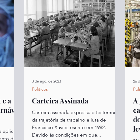
3 de ago. de 2023
26 d
Políticos
Pol
 e a
Carteira Assinada
A 
rnável
ca
Carteira assinada expressa o testemunho
do
da trajetória de trabalho e luta de
le
Francisco Xavier, escrito em 1982.
 aplica à
Devido às condições em que...
ento do