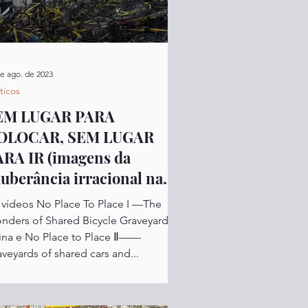
e ago. de 2023
íticos
EM LUGAR PARA
OLOCAR, SEM LUGAR
 IR (imagens da
uberância irracional na
hina)
 vídeos No Place To Place I —The
nders of Shared Bicycle Graveyards in
ina e No Place to Place Ⅱ——
veyards of shared cars and...