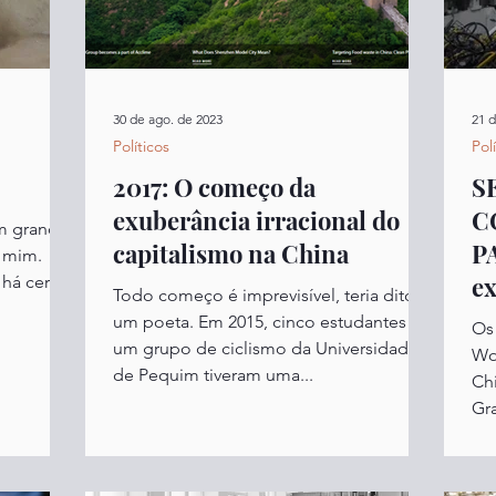
30 de ago. de 2023
21 d
Políticos
Pol
2017: O começo da
S
exuberância irracional do
C
um grande
capitalismo na China
PARA
 mim.
ex
há cerca
Todo começo é imprevisível, teria dito
C
um poeta. Em 2015, cinco estudantes de
Os
um grupo de ciclismo da Universidade
Wo
de Pequim tiveram uma...
Ch
Gra