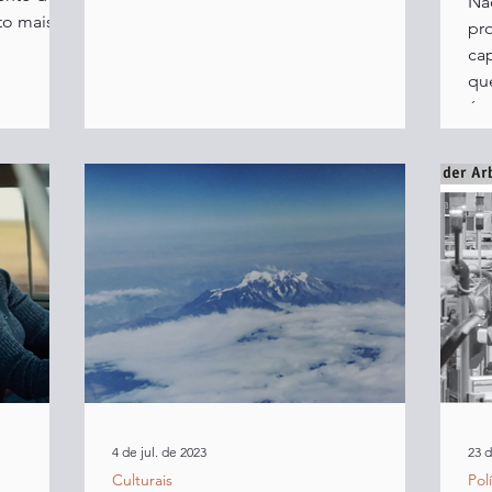
Nã
to mais
pr
cap
qu
é...
4 de jul. de 2023
23 d
Culturais
Pol