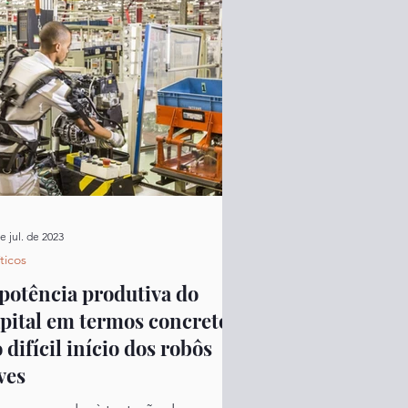
e jul. de 2023
íticos
potência produtiva do
pital em termos concretos:
 difícil início dos robôs
ves