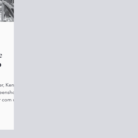
e
o
r, Kent. -
reenshot
ar com um